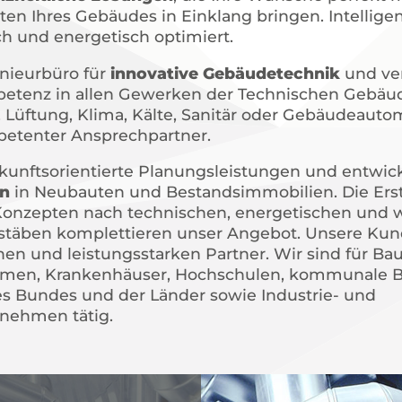
en Ihres Gebäudes in Einklang bringen. Intellige
h und energetisch optimiert.
enieurbüro für
innovative Gebäudetechnik
und ve
petenz in allen Gewerken der Technischen Gebäu
, Lüftung, Klima, Kälte, Sanitär oder Gebäudeauto
petenter Ansprechpartner.
kunftsorientierte Planungsleistungen und entwic
n
in Neubauten und Bestandsimmobilien. Die Ers
onzepten nach technischen, energetischen und wi
äben komplettieren unser Angebot. Unsere Kun
chen und leistungsstarken Partner. Wir sind für Ba
men, Krankenhäuser, Hochschulen, kommunale 
s Bundes und der Länder sowie Industrie- und
nehmen tätig.