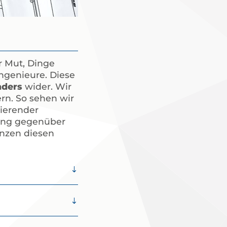
r Mut, Dinge
ngenieure. Diese
nders
wider. Wir
rn. So sehen wir
rierender
tung gegenüber
nzen diesen