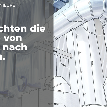
NIEURE
chten die
 von
 nach
.