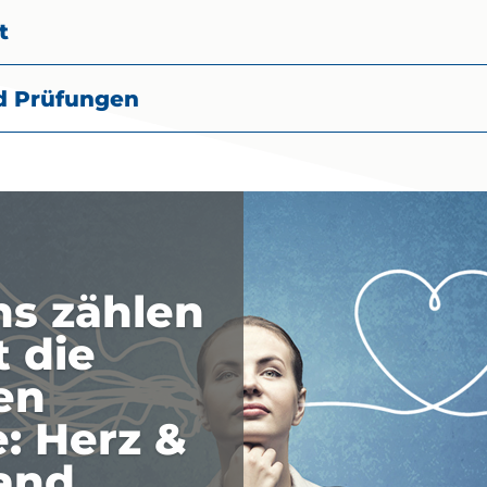
t
d Prüfungen
ns zählen
t die
en
: Herz &
and.