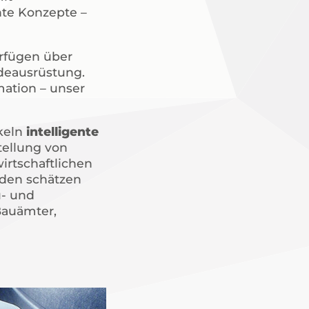
nte Konzepte –
rfügen über
deausrüstung.
mation – unser
keln
intelligente
tellung von
rtschaftlichen
den schätzen
u- und
Bauämter,