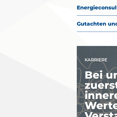
Energieconsul
Gutachten un
KARRIERE
Bei u
zuers
inner
Werte
Verst