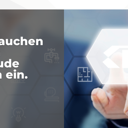
hauchen
m
ude
 ein.