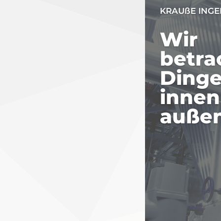
KRAUßE INGE
Wir
betra
Dinge
innen
außen