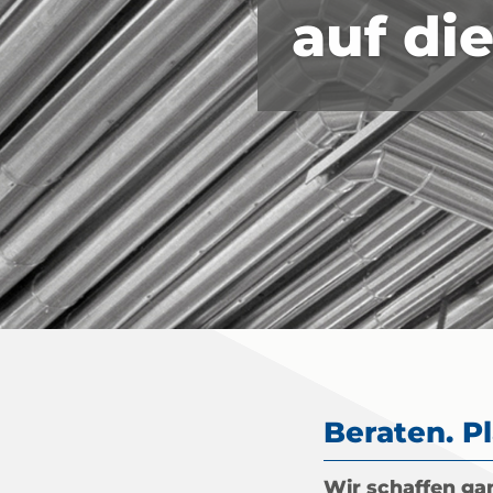
auf di
Beraten. Pl
Wir schaffen
ga